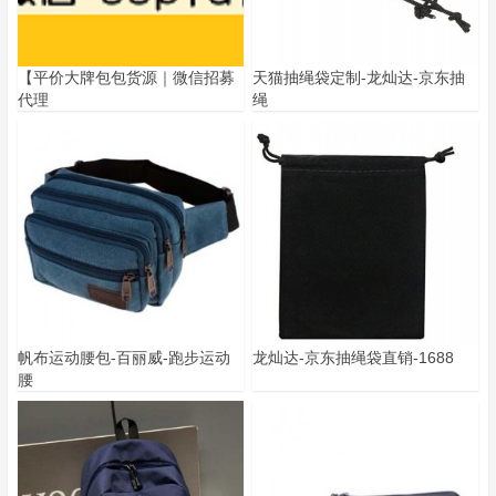
【平价大牌包包货源｜微信招募
天猫抽绳袋定制-龙灿达-京东抽
代理
绳
帆布运动腰包-百丽威-跑步运动
龙灿达-京东抽绳袋直销-1688
腰