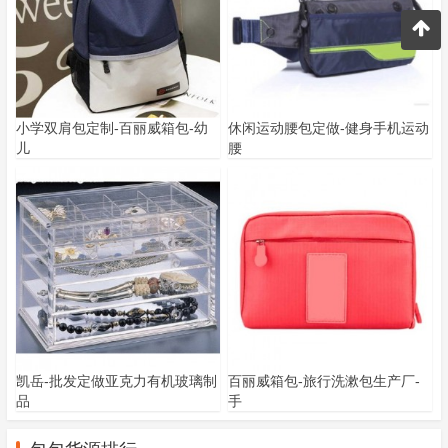
小学双肩包定制-百丽威箱包-幼
休闲运动腰包定做-健身手机运动
儿
腰
凯岳-批发定做亚克力有机玻璃制
百丽威箱包-旅行洗漱包生产厂-
品
手