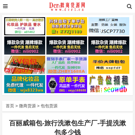
首页
>
微商货源
>
包包货源
百丽威箱包-旅行洗漱包生产厂-手提洗漱
包多少钱