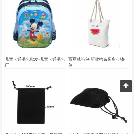
儿童卡通书包批发-儿童卡通书包
百丽威箱包-新款棉布袋多少钱-
厂
单