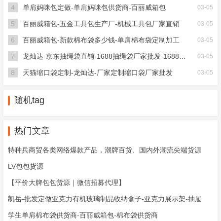
4
单肩妈咪包定做-单肩妈咪包供货商-百丽威箱包
03-05
5
百丽威箱包-五金工具包生产厂-机械工具包厂家直销
03-05
6
百丽威箱包-新款棉布袋多少钱-单肩棉布袋定制加工
03-05
7
龙灿达-京东抽绳袋直销-1688抽绳袋厂家批发-1688抽绳
03-05
8
天猫缩口袋定制-龙灿达-厂家定制缩口袋厂家批发
03-05
随机tag
热门文章
特种兵商贸各类网络爆款产品，潮牌百货、国内外潮流尖端货源
LV包包货源
【平价大牌包包货源｜微信招募代理】
凯岳-批发定做亚克力有机玻璃制品收纳盒子-亚克力展示架-抽屉
学生单肩棉布袋供货商-百丽威箱包-棉布袋供货商