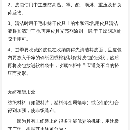
2、皮包使用中主要防高温、霉、酸、雨淋、重压及超负
荷盛物。
3、清洁时用干毛巾抹干皮具上的水和污垢,用皮具清洁
液将其清理干净,再用皮具光亮剂涂刷一层,于干燥阴凉处
晾干即可。
4、过季要收藏的皮包在收纳前得先清洁其皮面，且皮包
内要放入干净的碎纸团或棉衫以保持皮包的形状，然后
再将皮包放进软棉袋中，收藏在柜中且应避免不当的挤
压而变形。
无纺布袋用处
纺织材料（如塑料片，塑料薄金属箔等）或它们的组合
得到加强，使非织造布。
因为具有非织造上的很多功能优异的机能，用途极
其广泛，根据其用途可分为：