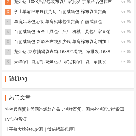
2
龙灿达-1688产品包装布袋厂家批发-京东产品包装布袋加工
03-05
3
学生单肩棉布袋供货商-百丽威箱包-棉布袋供货商
03-05
4
单肩妈咪包定做-单肩妈咪包供货商-百丽威箱包
03-05
5
百丽威箱包-五金工具包生产厂-机械工具包厂家直销
03-05
6
百丽威箱包-新款棉布袋多少钱-单肩棉布袋定制加工
03-05
7
龙灿达-京东抽绳袋直销-1688抽绳袋厂家批发-1688抽绳
03-05
8
天猫缩口袋定制-龙灿达-厂家定制缩口袋厂家批发
03-05
随机tag
热门文章
特种兵商贸各类网络爆款产品，潮牌百货、国内外潮流尖端货源
LV包包货源
【平价大牌包包货源｜微信招募代理】