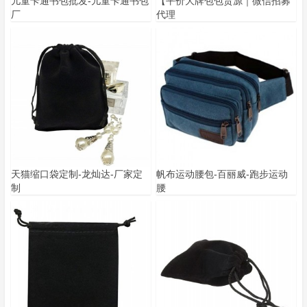
儿童卡通书包批发-儿童卡通书包
【平价大牌包包货源｜微信招募
厂
代理
天猫缩口袋定制-龙灿达-厂家定
帆布运动腰包-百丽威-跑步运动
制
腰