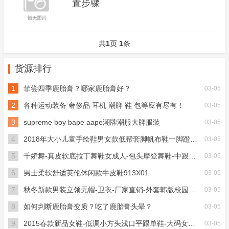
置步骤
共
1
页
1
条
货源排行
1
菲尝四季鹿胎膏？哪家鹿胎膏好？
03-05
2
各种运动装备 奢侈品 耳机 潮牌 鞋 包等应有尽有！
03-05
3
supreme boy bape aape潮牌潮服大牌服装
03-05
4
2018年大小儿童手绘鞋男女款低帮套脚帆布鞋一脚蹬硫化鞋运动
03-05
5
千娇舞-真皮软底拉丁舞鞋女成人-包头摩登舞鞋-中跟交谊舞跳舞
03-05
6
男士柔软舒适英伦休闲款牛皮鞋913X01
03-05
7
秋冬新款男装立领无帽-卫衣-厂家直销-外套韩版校园风运动卫衣
03-05
8
如何判断鹿胎膏变质？吃了鹿胎膏头晕？
03-05
9
2015春款新品女鞋-低调小方头浅口平跟单鞋-大码女鞋404
03-05