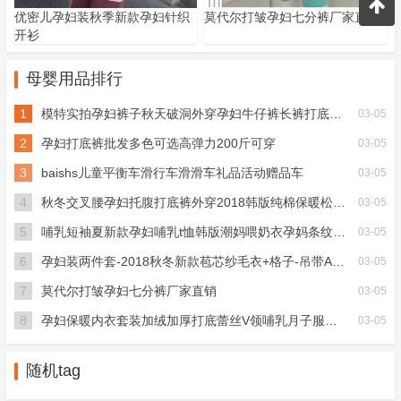
优密儿孕妇装秋季新款孕妇针织
莫代尔打皱孕妇七分裤厂家直销
开衫
母婴用品排行
1
模特实拍孕妇裤子秋天破洞外穿孕妇牛仔裤长裤打底裤春秋长裤
03-05
2
孕妇打底裤批发多色可选高弹力200斤可穿
03-05
3
baishs儿童平衡车滑行车滑滑车礼品活动赠品车
03-05
4
秋冬交叉腰孕妇托腹打底裤外穿2018韩版纯棉保暖松紧腰孕妇裤
03-05
5
哺乳短袖夏新款孕妇哺乳t恤韩版潮妈喂奶衣孕妈条纹哺乳短袖
03-05
6
孕妇装两件套-2018秋冬新款苞芯纱毛衣+格子-吊带A字裙直
03-05
7
莫代尔打皱孕妇七分裤厂家直销
03-05
8
孕妇保暖内衣套装加绒加厚打底蕾丝V领哺乳月子服秋冬装
03-05
随机tag