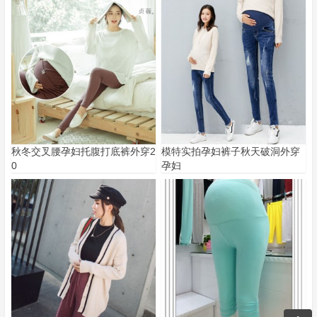
秋冬交叉腰孕妇托腹打底裤外穿2
模特实拍孕妇裤子秋天破洞外穿
0
孕妇