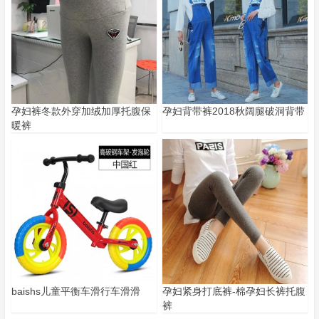
孕妇裤冬款外穿加绒加厚托腹保
孕妇背带裤2018秋阔腿破洞背带
暖裤
baishs儿童平衡车滑行车滑滑
孕妇紧身打底裤-棉孕妇长裤托腹
裤