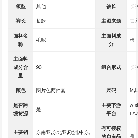
领型
其他
袖长
长
裤长
长款
主图来源
官
面料名
主面料成
毛呢
棉
称
分
主面料
成分含
90
组合形式
长
量
颜色
图片色两件套
尺码
M,L
是否跨
主要下游
wi
是
境货源
平台
LA
有可授权
主要销
东南亚,东北亚,欧洲,中东,
的自有品
是