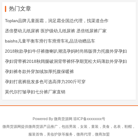
热门文章
Toplan品牌儿童面霜，润足霜全国总代理，找渠道合作
丞倍婴幼儿纸尿裤 医护级幼儿纸尿裤 丞倍纸尿裤厂家
baishs儿童平衡车滑行车滑滑车礼品活动赠品车
2018秋款孕妇牛仔裤微喇叭潮流孕妈时尚韩版弹力托腹外穿孕妇
孕妇背带裤2018秋阔腿破洞背带裤怀孕期宽松大码薄款外穿孕妇
孕妇裤冬款外穿加绒加厚托腹保暖裤
孕妇打底裤批发多色可选高弹力200斤可穿
莫代尔打皱孕妇七分裤厂家直销
Powered By
微商货源网
琼ICP备xxxxxxxx号
微商货源网提供微商货源产品推广，包括男装，女装，童装，美食，名表，鞋帽，
服装首饰，美妆护肤等服务，微商代理，微商加盟