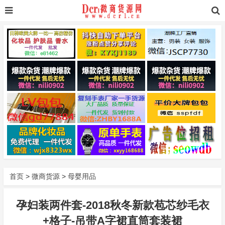
首页
>
微商货源
>
母婴用品
孕妇装两件套-2018秋冬新款苞芯纱毛衣
+格子-吊带A字裙直筒套装裙