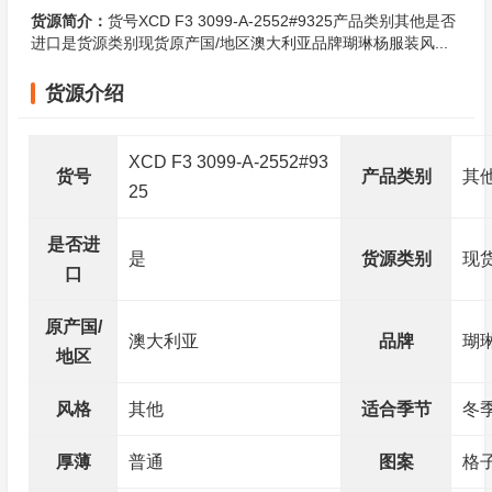
货源简介：
货号XCD F3 3099-A-2552#9325产品类别其他是否
进口是货源类别现货原产国/地区澳大利亚品牌瑚琳杨服装风...
货源介绍
XCD F3 3099-A-2552#93
货号
产品类别
其
25
是否进
是
货源类别
现
口
原产国/
澳大利亚
品牌
瑚
地区
风格
其他
适合季节
冬
厚薄
普通
图案
格