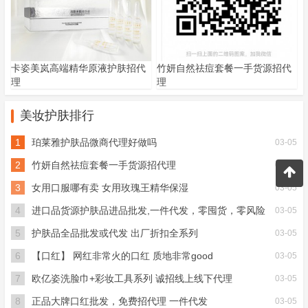
卡姿美岚高端精华原液护肤招代
竹妍自然祛痘套餐一手货源招代
理
理
美妆护肤排行
1
珀莱雅护肤品微商代理好做吗
03-05
2
竹妍自然祛痘套餐一手货源招代理
03-05
3
女用口服哪有卖 女用玫瑰王精华保湿
03-05
4
进口品货源护肤品进品批发,一件代发，零囤货，零风险
03-05
5
护肤品全品批发或代发 出厂折扣全系列
03-05
6
【口红】 网红非常火的口红 质地非常good
03-05
7
欧亿姿洗脸巾+彩妆工具系列 诚招线上线下代理
03-05
8
正品大牌口红批发，免费招代理 一件代发
03-05